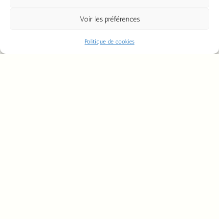
Ajouter au panier
Ajouter au panier
Voir les préférences
Politique de cookies
La boutique à la ferme
Livraison à la ferme
Mercredi : 16h – 18h
Du lundi au vendredi :
9h – 12h &13h30 –
Vendredi : 17h – 19h
17h30