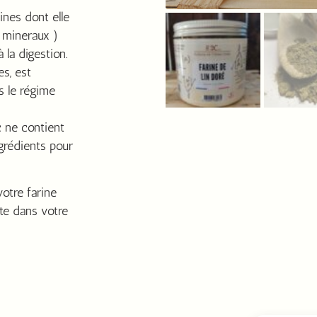
ines dont elle
 mineraux )
à la digestion.
es, est
s le régime
c ne contient
ngrédients pour
otre farine
tte dans votre