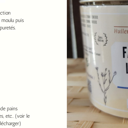
uction
t moulu puis
puretés.
 de pains
, etc.. (voir le
lécharger)